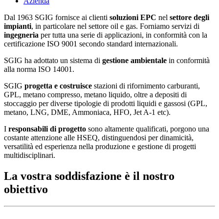
Azienda
Dal 1963 SGIG fornisce ai clienti
soluzioni EPC
nel
settore degli
impianti
, in particolare nel settore oil e gas. Forniamo servizi di
ingegneria
per tutta una serie di applicazioni, in conformità con la
certificazione ISO 9001 secondo standard internazionali.
SGIG ha adottato un sistema di
gestione ambientale
in conformità
alla norma ISO 14001.
SGIG
progetta e costruisce
stazioni di rifornimento carburanti,
GPL, metano compresso, metano liquido, oltre a depositi di
stoccaggio per diverse tipologie di prodotti liquidi e gassosi (GPL,
metano, LNG, DME, Ammoniaca, HFO, Jet A-1 etc).
I
responsabili di progetto
sono altamente qualificati, porgono una
costante attenzione alle HSEQ, distinguendosi per dinamicità,
versatilità ed esperienza nella produzione e gestione di progetti
multidisciplinari.
La vostra soddisfazione è il nostro
obiettivo