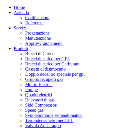
Home
Azienda
Certificazioni
Referenze
Servizi
Progettazione
Manutenzione
Approvvigionamenti
Prodotti
Bracci di Carico
Bracci di carico per GPL
Bracci di carico per Carburanti
Cassetti di disimpegno
Doppio decalitro speciale per gpl
Gruppo recupero gas
Motori Elettrici
Pompe
Quadri elettrici
Rilevatori di gas
Skid Compressori
Speed gas
Svuotabombole semiautomatico
Termodensimetro per GPL
Valvola Antistrappo