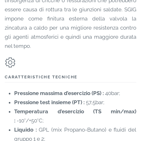
l’insorgenza di cricche o fessurazioni che potrebbero
essere causa di rottura tra le giunzioni saldate. SGIG
impone come finitura esterna della valvola la
zincatura a caldo per una migliore resistenza contro
gli agenti atmosferici e quindi una maggiore durata
nel tempo.
CARATTERISTICHE TECNICHE
Pressione massima d’esercizio (PS) :
40bar;
Pressione test insieme (PT) :
57,5bar;
Temperatura d’esercizio (TS
min
/
max
)
:
-10°/+50°C;
Liquido :
GPL (mix Propano-Butano) e fluidi del
gruppo 1 e 2;