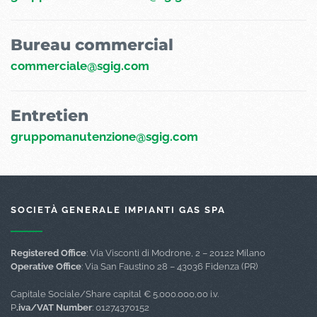
Bureau commercial
commerciale@sgig.com
Entretien
gruppomanutenzione@sgig.com
SOCIETÀ GENERALE IMPIANTI GAS SPA
Registered Office
: Via Visconti di Modrone, 2 – 20122 Milano
Operative Office
: Via San Faustino 28 – 43036 Fidenza (PR)
Capitale Sociale/Share capital € 5.000.000,00 i.v.
P
.iva/VAT Number
: 01274370152